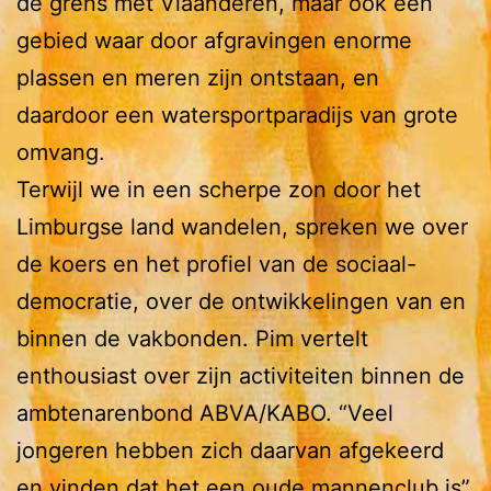
de grens met Vlaanderen, maar ook een
gebied waar door afgravingen enorme
plassen en meren zijn ontstaan, en
daardoor een watersportparadijs van grote
omvang.
Terwijl we in een scherpe zon door het
Limburgse land wandelen, spreken we over
de koers en het profiel van de sociaal-
democratie, over de ontwikkelingen van en
binnen de vakbonden. Pim vertelt
enthousiast over zijn activiteiten binnen de
ambtenarenbond ABVA/KABO. “Veel
jongeren hebben zich daarvan afgekeerd
en vinden dat het een oude mannenclub is”,