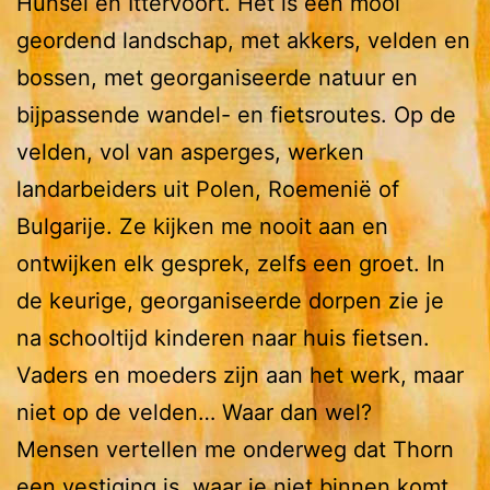
Hunsel en Ittervoort. Het is een mooi
geordend landschap, met akkers, velden en
bossen, met georganiseerde natuur en
bijpassende wandel- en fietsroutes. Op de
velden, vol van asperges, werken
landarbeiders uit Polen, Roemenië of
Bulgarije. Ze kijken me nooit aan en
ontwijken elk gesprek, zelfs een groet. In
de keurige, georganiseerde dorpen zie je
na schooltijd kinderen naar huis fietsen.
Vaders en moeders zijn aan het werk, maar
niet op de velden… Waar dan wel?
Mensen vertellen me onderweg dat Thorn
een vestiging is, waar je niet binnen komt.