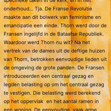
specifieke taken in de kerk, en in het
onderhoud… Tja. De Franse Revolutie
maakte aan dit bolwerk van feminisme en
emancipatie een einde. Thorn werd door de
Fransen ingelijfd in de Bataafse Republiek.
Waardoor werd Thorn nu wit? Na het
vertrek van de dames uit de deftige huizen
van Thorn, betrokken eenvoudige lieden uit
de omgeving de grote panden. De Fransen
introduceerden een centraal gezag en
legden belasting op om het centraal gezag
te vestigen. Die belasting werd berekend
op het oppervlak en het aantal ramen in
een woning. De eenvoudige, vaak arme