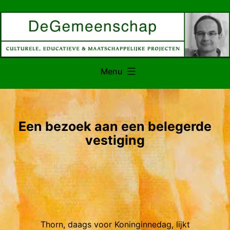
Ga
naar
de
inhoud
Menu
Een bezoek aan een belegerde
vestiging
Thorn, daags voor Koninginnedag, lijkt