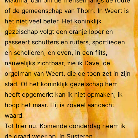
Máxima, dan om de mensen langs de route
of de gemeenschap van Thorn. In Weert is
het niet veel beter. Het koninklijk
gezelschap volgt een oranje loper en
passeert schutters en ruiters, sportlieden
en scholieren, en even, in een flits,
nauwelijks zichtbaar, zie ik Dave, de
orgelman van Weert, die de toon zet in zijn
stad. Of het koninklijk gezelschap hem
heeft opgemerkt kan ik niet opmaken; ik
hoop het maar. Hij is zoveel aandacht
waard.
Tot hier nu. Komende donderdag neem ik
de draad weer op, in Susteren.