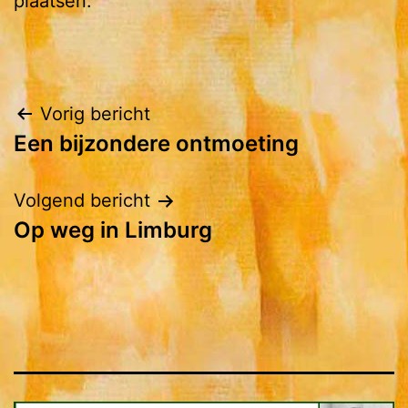
plaatsen.
Bericht
Vorig bericht
Een bijzondere ontmoeting
navigatie
Volgend bericht
Op weg in Limburg