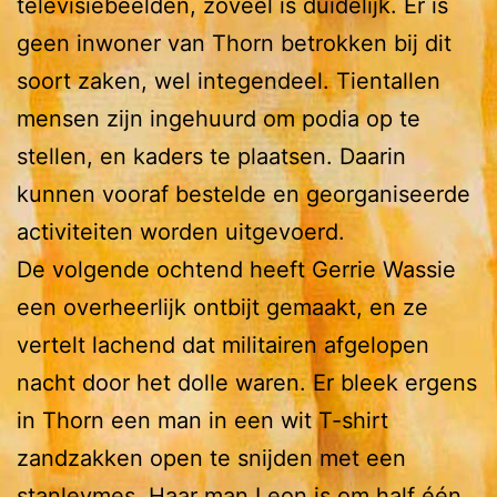
televisiebeelden, zoveel is duidelijk. Er is
geen inwoner van Thorn betrokken bij dit
soort zaken, wel integendeel. Tientallen
mensen zijn ingehuurd om podia op te
stellen, en kaders te plaatsen. Daarin
kunnen vooraf bestelde en georganiseerde
activiteiten worden uitgevoerd.
De volgende ochtend heeft Gerrie Wassie
een overheerlijk ontbijt gemaakt, en ze
vertelt lachend dat militairen afgelopen
nacht door het dolle waren. Er bleek ergens
in Thorn een man in een wit T-shirt
zandzakken open te snijden met een
stanleymes. Haar man Leon is om half één