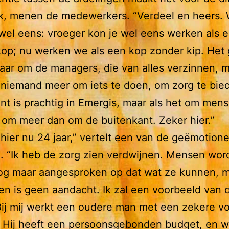
jk, menen de medewerkers. “Verdeel en heers.
el eens: vroeger kon je wel eens werken als e
op; nu werken we als een kop zonder kip. Het 
aar om de managers, die van alles verzinnen, m
 niemand meer om iets te doen, om zorg te bie
nt is prachtig in Emergis, maar als het om mens
 om meer dan om de buitenkant. Zeker hier.”
 hier nu 24 jaar,” vertelt een van de geëmotion
. “Ik heb de zorg zien verdwijnen. Mensen wor
nog maar aangesproken op dat wat ze kunnen, m
n is geen aandacht. Ik zal een voorbeeld van 
ij mij werkt een oudere man met een zekere v
 Hij heeft een persoonsgebonden budget, en w