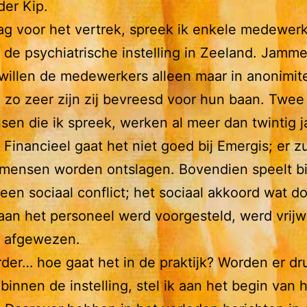
er Kip.
g voor het vertrek, spreek ik enkele medewerk
 de psychiatrische instelling in Zeeland. Jamme
illen de medewerkers alleen maar in anonimite
 zo zeer zijn zij bevreesd voor hun baan. Twee
sen die ik spreek, werken al meer dan twintig ja
 Financieel gaat het niet goed bij Emergis; er z
t mensen worden ontslagen. Bovendien speelt b
een sociaal conflict; het sociaal akkoord wat d
 aan het personeel werd voorgesteld, werd vrijw
 afgewezen.
der… hoe gaat het in de praktijk? Worden er dr
binnen de instelling, stel ik aan het begin van 