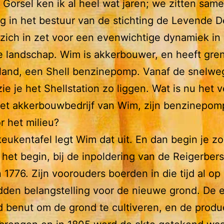
Gorsel ken ik al heel wat jaren; we zitten same
g in het bestuur van de stichting de Levende D
 zich in zet voor een evenwichtige dynamiek in
 landschap. Wim is akkerbouwer, en heeft gre
 land, een Shell benzinepomp. Vanaf de snelweg
 zie je het Shellstation zo liggen. Wat is nu het 
et akkerbouwbedrijf van Wim, zijn benzinepom
r het milieu?
eukentafel legt Wim dat uit. En dan begin je zo
j het begin, bij de inpoldering van de Reigerber
n 1776. Zijn voorouders boerden in die tijd al op
den belangstelling voor de nieuwe grond. De 
d benut om de grond te cultiveren, en de produ