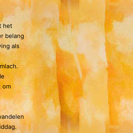
t het
er belang
ing als
imlach.
de
t om
 wandelen
iddag.