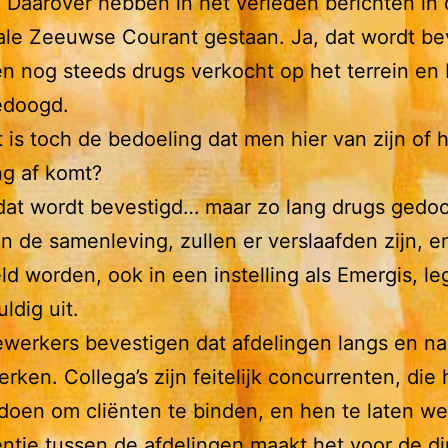
 Daarover hebben in het verleden berichten in
ale Zeeuwse Courant gestaan. Ja, dat wordt be
n nog steeds drugs verkocht op het terrein en
edoogd.
 is toch de bedoeling dat men hier van zijn of 
ng af komt?
dat wordt bevestigd… maar zo lang drugs gedo
n de samenleving, zullen er verslaafden zijn, en
d worden, ook in een instelling als Emergis, l
ldig uit.
erkers bevestigen dat afdelingen langs en na
erken. Collega’s zijn feitelijk concurrenten, die
oen om cliënten te binden, en hen te laten w
ntie tussen de afdelingen maakt het voor de di