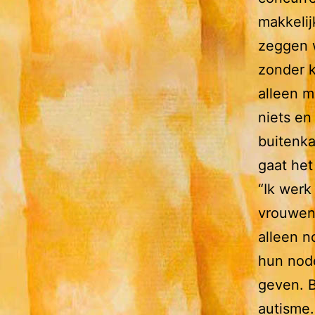
makkeli
zeggen w
zonder k
alleen m
niets en
buitenka
gaat het
“Ik werk
vrouwen
alleen 
hun node
geven. B
autisme.