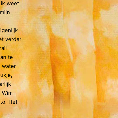
 ik weet
mijn
igenlijk
et verder
ail
aan te
e water
tukje,
rlijk
t Wim
to. Het