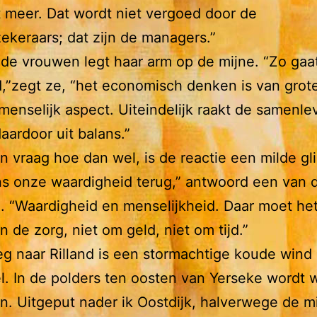
 meer. Dat wordt niet vergoed door de
ekeraars; dat zijn de managers.”
de vrouwen legt haar arm op de mijne. “Zo gaa
,”zegt ze, “het economisch denken is van grot
menselijk aspect. Uiteindelijk raakt de samenlev
aardoor uit balans.”
en vraag hoe dan wel, is de reactie een milde gl
s onze waardigheid terug,” antwoord een van 
 “Waardigheid en menselijkheid. Daar moet he
n de zorg, niet om geld, niet om tijd.”
 naar Rilland is een stormachtige koude wind
. In de polders ten oosten van Yerseke wordt
n. Uitgeput nader ik Oostdijk, halverwege de m