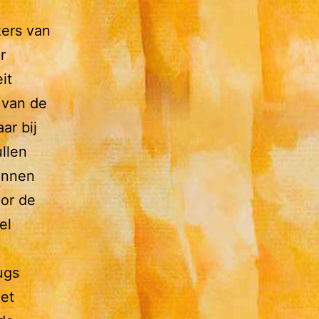
ers van
r
it
 van de
ar bij
ullen
innen
oor de
el
ugs
het