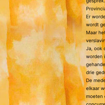
gesprek.
Provinci
Er worde
wordt g
Maar het
verslavi
Ja, ook 
worden i
gehandel
drie gedu
De medew
elkaar w
moeten d
concurre