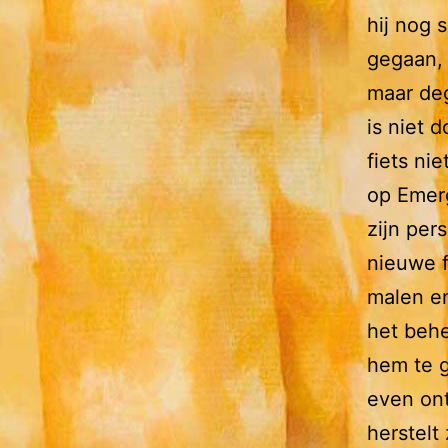
hij nog 
gegaan, 
maar deg
is niet 
fiets nie
op Emerg
zijn per
nieuwe f
malen en
het behe
hem te g
even ont
herstelt