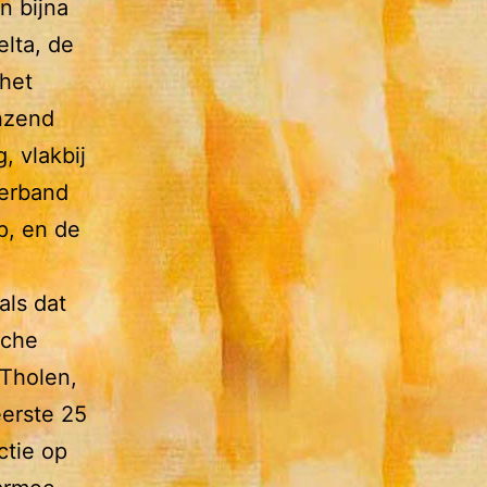
n bijna
elta, de
 het
nzend
, vlakbij
verband
p, en de
als dat
sche
 Tholen,
eerste 25
ctie op