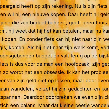
spaargeld heeft op zijn rekening. Nu is zijn fiets
en wil hij een nieuwe kopen. Daar heeft hij gel
ene die zijn budget beheert, geeft geen thuis
dom, hij weet dat hij het kan betalen, maar nu kan
t kopen. En zonder fiets kan hij niet naar zijn we
is, komen. Als hij niet naar zijn werk komt, verli
soonsgebonden budget en valt terug op de bijs
iets is dus voor de man een hoofdzaak; zijn g
 zo wordt het een obsessie. Ik kan het proble
er van zijn geld niet op lossen, maar door eve
aan wandelen, verzet hij zijn gedachten en kan
spannen. Daardoor doorbreken we even zijn cir
 zich een balans. Maar dat kleine beetje wandel