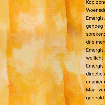
Kop zond
Woensda
Emergis,
genoeg w
spreken;
drie men
Emergis.
wellich
Emergis 
directie
unaniem
Maar ver
gedeald 