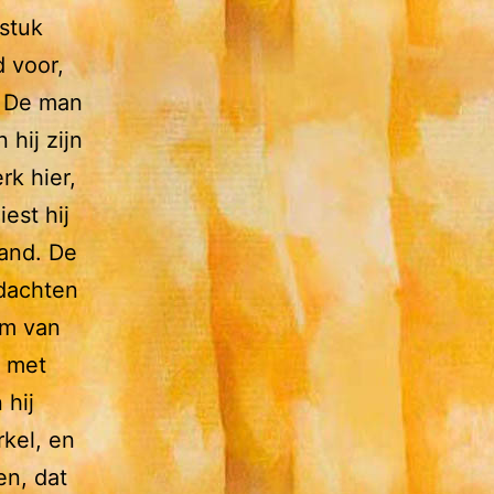
 stuk
d voor,
. De man
 hij zijn
rk hier,
est hij
tand. De
edachten
em van
n met
 hij
kel, en
en, dat