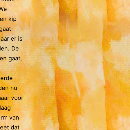
 We
en kip
gaat
aar er is
den. De
en gaat,
eerde
den nu
aar voor
daag
orm van
eet dat