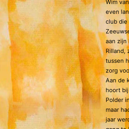
Wim van 
even lan
club die
Zeeuwse
aan zijn
Rilland,
tussen h
zorg voo
Aan de k
hoort bi
Polder i
maar had
jaar wer