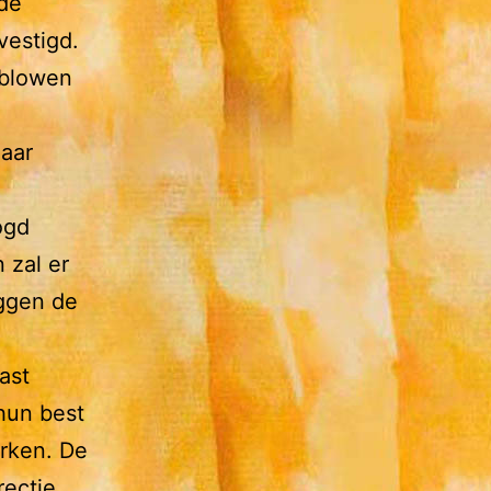
 de
vestigd.
 blowen
haar
ogd
 zal er
eggen de
ast
 hun best
erken. De
rectie