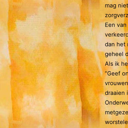
mag niet
zorgverz
Een van 
verkeerd
dan het 
geheel d
Als ik h
“Geef on
vrouwen.
draaien i
Onderweg
metgezel
worstele