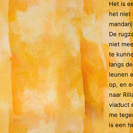
Het is e
het niet
mandarij
De rugza
niet mee
te kunne
langs de
leunen e
op, en e
naar Ril
viaduct 
me tegem
is een h