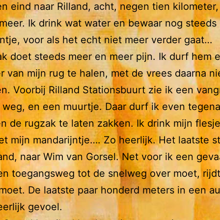
en eind naar Rilland, acht, negen tien kilometer,
 meer. Ik drink wat water en bewaar nog steeds 
ntje, voor als het echt niet meer verder gaat…
k doet steeds meer en meer pijn. Ik durf hem e
r van mijn rug te halen, met de vrees daarna ni
n. Voorbij Rilland Stationsbuurt zie ik een vangr
 weg, en een muurtje. Daar durf ik even tegen
n de rugzak te laten zakken. Ik drink mijn flesj
et mijn mandarijntje…. Zo heerlijk. Het laatste s
land, naar Wim van Gorsel. Net voor ik een gevaa
en toegangsweg tot de snelweg over moet, rijd
oet. De laatste paar honderd meters in een au
eerlijk gevoel.