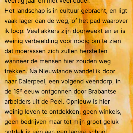
veertig jaar en niet veel ouder.
Het landschap is in cultuur gebracht, en ligt
vaak lager dan de weg, of het pad waarover
ik loop. Veel akkers zijn doorweekt en er is
weinig verbeelding voor nodig om te zien
dat moerassen zich zullen herstellen
wanneer de mensen hier zouden weg
trekken. Na Nieuwlande wandel ik door
naar Dalerpeel, een volgend veendorp, in
e
de 19
eeuw ontgonnen door Brabantse
arbeiders uit de Peel. Opnieuw is hier
weinig leven te ontdekken, geen winkels,
geen bedrijven maar tot mijn groot geluk
ontdek ik een aan een lagere school