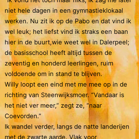
“Ik vond het toch maar niks; ik zag me later
niet hele dagen in een gymnastieklokaal
werken. Nu zit ik op de Pabo en dat vind ik
wel leuk; het liefst vind ik straks een baan
hier in de buurt,wie weet wel in Dalerpeel;
de basisschool heeft altijd tussen de
zeventig en honderd leerlingen, ruim
voldoende om in stand te blijven.
Willy loopt een eind met me mee op in de
richting van Steenwijksmoer. “Vandaar is
het niet ver meer,” zegt ze, “naar
Coevorden.”
Ik wandel verder, langs de natte landerijen
met de zwarte aarde. Vlak voor