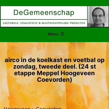
Ga
naar
de
inhoud
Menu
airco in de koelkast en voetbal op
zondag, tweede deel. (24 st
etappe Meppel Hoogeveen
Coevorden)